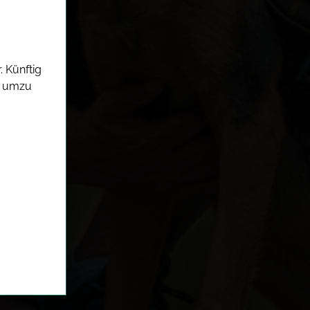
. Künftig
d umzu
um
Ds
en