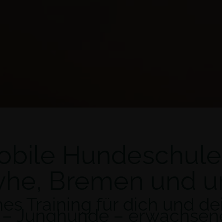
bile Hundeschule
he, Bremen und 
hes Training für dich und d
 – Junghunde – erwachsen