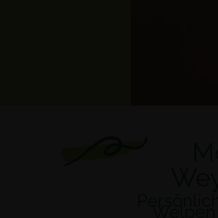
Mo
Wey
Persönlic
Welpen