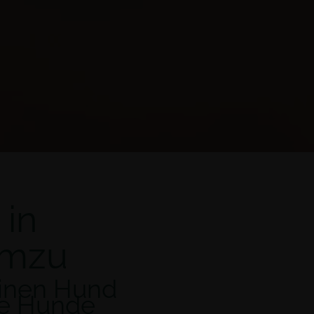
 in
umzu
einen Hund
e Hunde